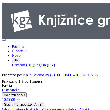
Početna
O portalu
Novo
HR
Hrvatski (HR)
English (EN)
Probrano po:
Klaić, Vjekoslav (21. 06. 1849. – 01. 07. 1928.)
Prikazano 1-1 od 1 zapisa
Faseta
Lista
Mreža
Po stranici: 50
10
25
50
100
Glavni metapodatak (A->Z)
Glavni metapodatak (A->Z)
Glavni metapodatak (Z->A)