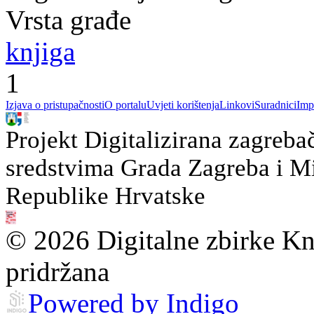
Vrsta građe
knjiga
1
Izjava o pristupačnosti
O portalu
Uvjeti korištenja
Linkovi
Suradnici
Imp
Projekt Digitalizirana zagreba
sredstvima Grada Zagreba i Min
Republike Hrvatske
© 2026 Digitalne zbirke Kn
pridržana
Powered by Indigo