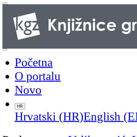
Početna
O portalu
Novo
HR
Hrvatski (HR)
English (E