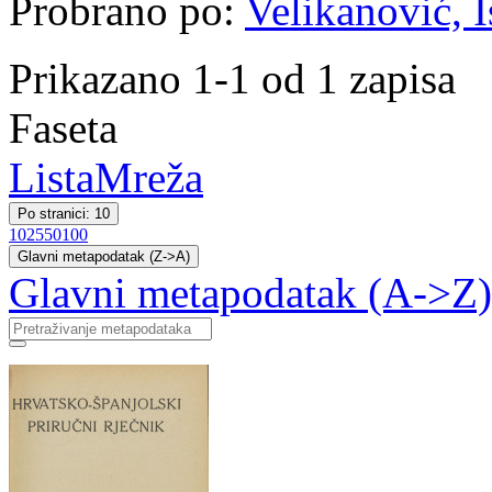
Probrano po:
Velikanović, I
Prikazano 1-1 od 1 zapisa
Faseta
Lista
Mreža
Po stranici: 10
10
25
50
100
Glavni metapodatak (Z->A)
Glavni metapodatak (A->Z)