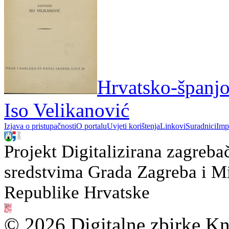
Hrvatsko-španjol
Iso Velikanović
Izjava o pristupačnosti
O portalu
Uvjeti korištenja
Linkovi
Suradnici
Imp
Projekt Digitalizirana zagreba
sredstvima Grada Zagreba i Min
Republike Hrvatske
© 2026 Digitalne zbirke Kn