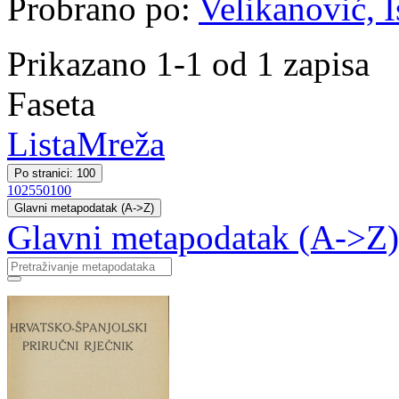
Probrano po:
Velikanović, I
Prikazano 1-1 od 1 zapisa
Faseta
Lista
Mreža
Po stranici: 100
10
25
50
100
Glavni metapodatak (A->Z)
Glavni metapodatak (A->Z)