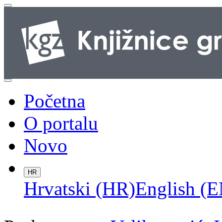
Početna
O portalu
Novo
HR
Hrvatski (HR)
English (E