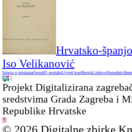
Hrvatsko-španjol
Iso Velikanović
Izjava o pristupačnosti
O portalu
Uvjeti korištenja
Linkovi
Suradnici
Imp
Projekt Digitalizirana zagreba
sredstvima Grada Zagreba i Min
Republike Hrvatske
© 2026 Digitalne zbirke Kn