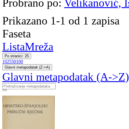
Probrano po:
Velikanović, I
Prikazano 1-1 od 1 zapisa
Faseta
Lista
Mreža
Po stranici: 25
10
25
50
100
Glavni metapodatak (Z->A)
Glavni metapodatak (A->Z)