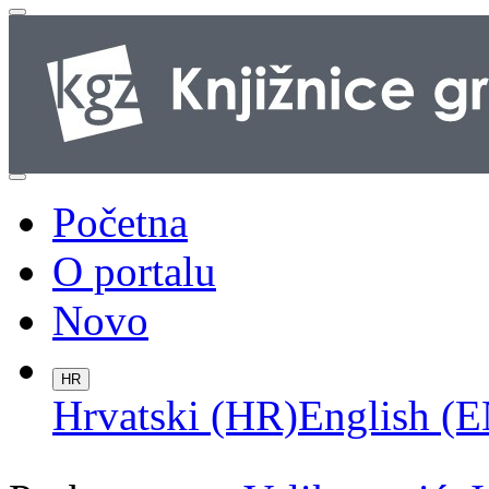
Početna
O portalu
Novo
HR
Hrvatski (HR)
English (E