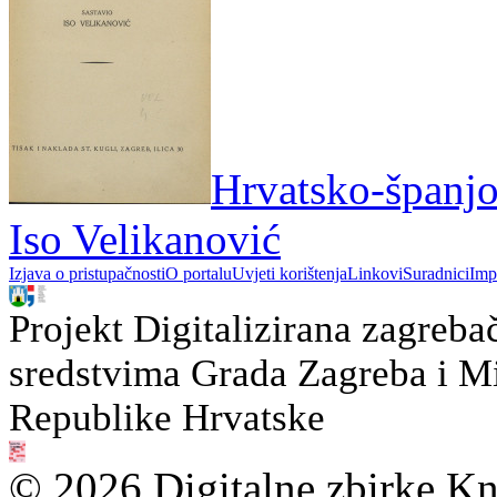
Hrvatsko-španjol
Iso Velikanović
Izjava o pristupačnosti
O portalu
Uvjeti korištenja
Linkovi
Suradnici
Imp
Projekt Digitalizirana zagreba
sredstvima Grada Zagreba i Min
Republike Hrvatske
© 2026 Digitalne zbirke Kn