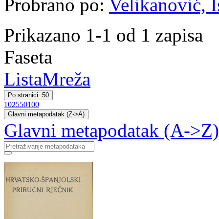
Probrano po:
Velikanović, I
Prikazano 1-1 od 1 zapisa
Faseta
Lista
Mreža
Po stranici: 50
10
25
50
100
Glavni metapodatak (Z->A)
Glavni metapodatak (A->Z)