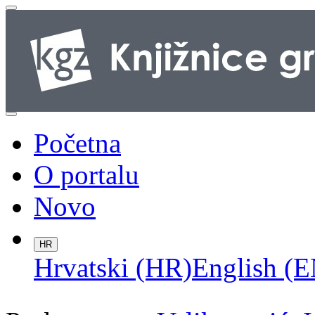
Početna
O portalu
Novo
HR
Hrvatski (HR)
English (E