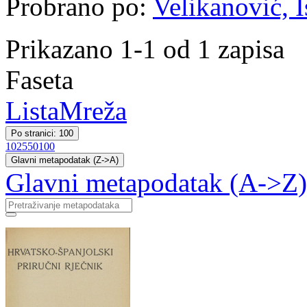
Probrano po:
Velikanović, I
Prikazano 1-1 od 1 zapisa
Faseta
Lista
Mreža
Po stranici: 100
10
25
50
100
Glavni metapodatak (Z->A)
Glavni metapodatak (A->Z)