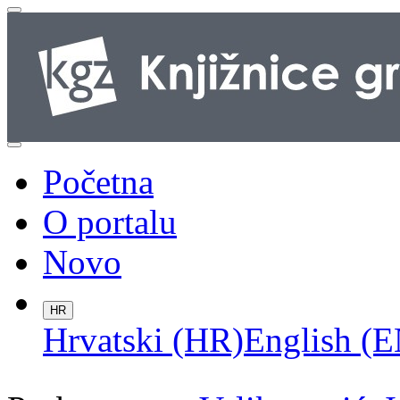
Početna
O portalu
Novo
HR
Hrvatski (HR)
English (E