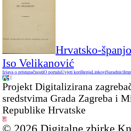
Hrvatsko-španjol
Iso Velikanović
Izjava o pristupačnosti
O portalu
Uvjeti korištenja
Linkovi
Suradnici
Imp
Projekt Digitalizirana zagreba
sredstvima Grada Zagreba i Min
Republike Hrvatske
© 2026 Digitalne zbirke Kn