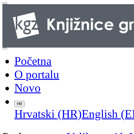
Početna
O portalu
Novo
HR
Hrvatski (HR)
English (E