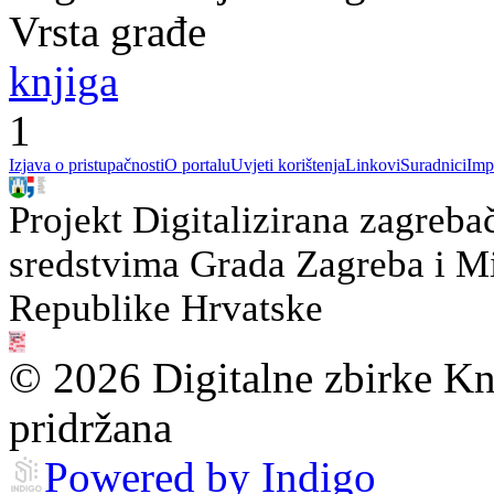
Vrsta građe
knjiga
1
Izjava o pristupačnosti
O portalu
Uvjeti korištenja
Linkovi
Suradnici
Imp
Projekt Digitalizirana zagreba
sredstvima Grada Zagreba i Min
Republike Hrvatske
© 2026 Digitalne zbirke Kn
pridržana
Powered by Indigo