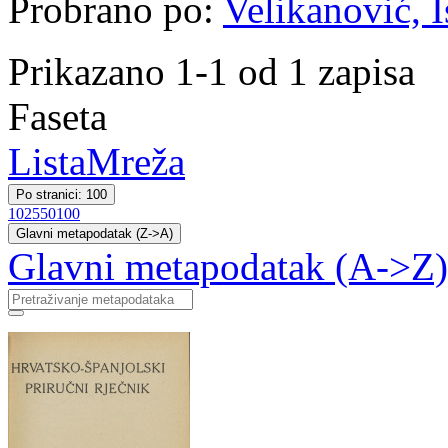
Probrano po:
Velikanović, I
Prikazano 1-1 od 1 zapisa
Faseta
Lista
Mreža
Po stranici: 100
10
25
50
100
Glavni metapodatak (Z->A)
Glavni metapodatak (A->Z)