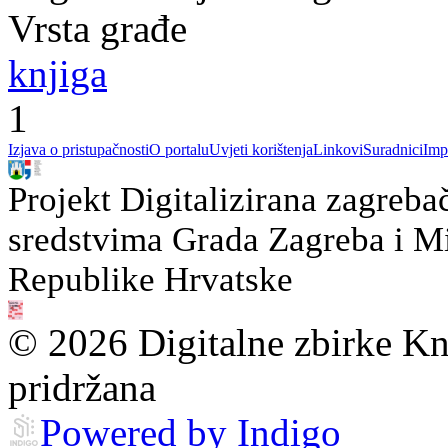
Vrsta građe
knjiga
1
Izjava o pristupačnosti
O portalu
Uvjeti korištenja
Linkovi
Suradnici
Imp
Projekt Digitalizirana zagreba
sredstvima Grada Zagreba i Min
Republike Hrvatske
© 2026 Digitalne zbirke Kn
pridržana
Powered by Indigo