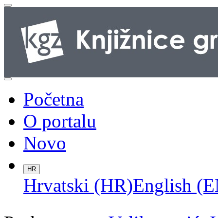
Početna
O portalu
Novo
HR
Hrvatski (HR)
English (E