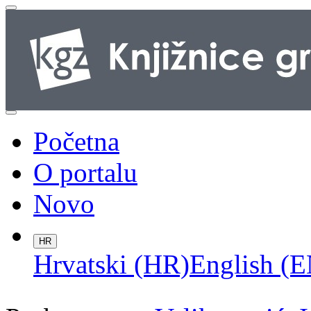
Početna
O portalu
Novo
HR
Hrvatski (HR)
English (E