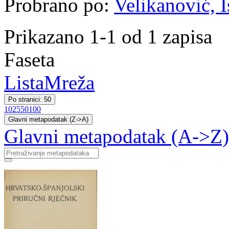
Probrano po:
Velikanović, I
Prikazano 1-1 od 1 zapisa
Faseta
Lista
Mreža
Po stranici: 50
10
25
50
100
Glavni metapodatak (Z->A)
Glavni metapodatak (A->Z)