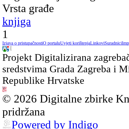
Vrsta građe
knjiga
1
Izjava o pristupačnosti
O portalu
Uvjeti korištenja
Linkovi
Suradnici
Imp
Projekt Digitalizirana zagreba
sredstvima Grada Zagreba i Min
Republike Hrvatske
© 2026 Digitalne zbirke Kn
pridržana
Powered by Indigo