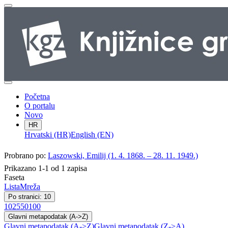
Početna
O portalu
Novo
HR
Hrvatski (HR)
English (EN)
Probrano po:
Laszowski, Emilij (1. 4. 1868. – 28. 11. 1949.)
Prikazano 1-1 od 1 zapisa
Faseta
Lista
Mreža
Po stranici: 10
10
25
50
100
Glavni metapodatak (A->Z)
Glavni metapodatak (A->Z)
Glavni metapodatak (Z->A)