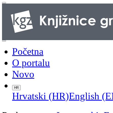
Početna
O portalu
Novo
HR
Hrvatski (HR)
English (E