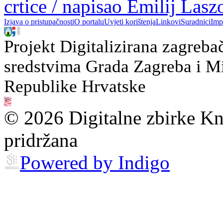
crtice / napisao Emilij Las
Izjava o pristupačnosti
O portalu
Uvjeti korištenja
Linkovi
Suradnici
Imp
Projekt Digitalizirana zagreba
sredstvima Grada Zagreba i Min
Republike Hrvatske
© 2026 Digitalne zbirke Kn
pridržana
Powered by Indigo