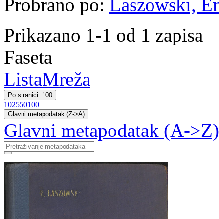
Probrano po:
Laszowski, Emi
Prikazano 1-1 od 1 zapisa
Faseta
Lista
Mreža
Po stranici: 100
10
25
50
100
Glavni metapodatak (Z->A)
Glavni metapodatak (A->Z)