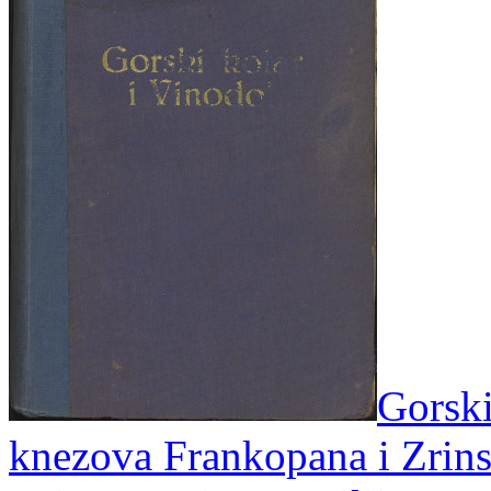
Gorski
knezova Frankopana i Zrins