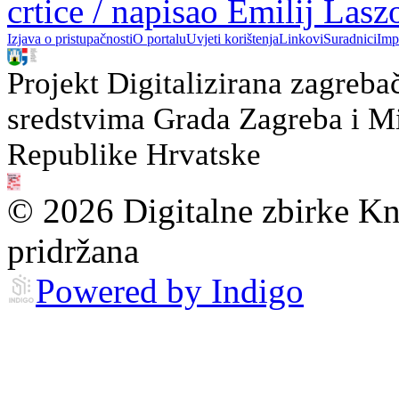
crtice / napisao Emilij Las
Izjava o pristupačnosti
O portalu
Uvjeti korištenja
Linkovi
Suradnici
Imp
Projekt Digitalizirana zagreba
sredstvima Grada Zagreba i Min
Republike Hrvatske
© 2026 Digitalne zbirke Kn
pridržana
Powered by Indigo