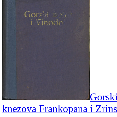
Gorski
knezova Frankopana i Zrins