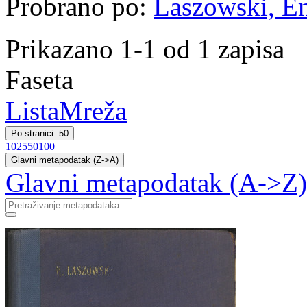
Probrano po:
Laszowski, Emi
Prikazano 1-1 od 1 zapisa
Faseta
Lista
Mreža
Po stranici: 50
10
25
50
100
Glavni metapodatak (Z->A)
Glavni metapodatak (A->Z)