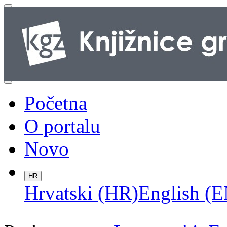
Početna
O portalu
Novo
HR
Hrvatski (HR)
English (E