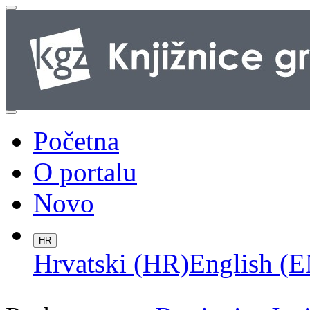
Početna
O portalu
Novo
HR
Hrvatski (HR)
English (E