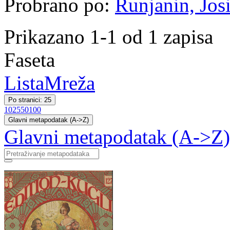
Probrano po:
Runjanin, Jos
Prikazano 1-1 od 1 zapisa
Faseta
Lista
Mreža
Po stranici: 25
10
25
50
100
Glavni metapodatak (A->Z)
Glavni metapodatak (A->Z)