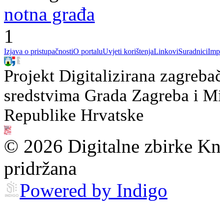
notna građa
1
Izjava o pristupačnosti
O portalu
Uvjeti korištenja
Linkovi
Suradnici
Imp
Projekt Digitalizirana zagreba
sredstvima Grada Zagreba i Min
Republike Hrvatske
© 2026 Digitalne zbirke Kn
pridržana
Powered by Indigo