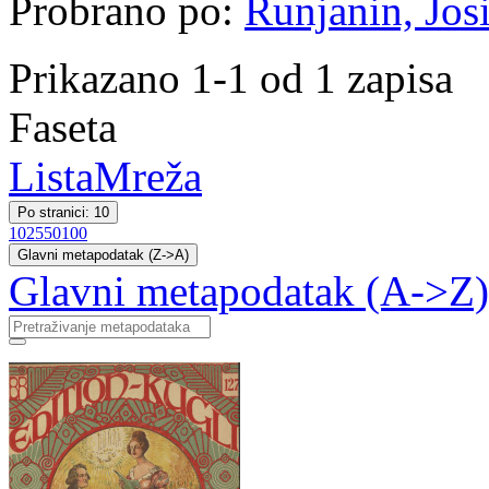
Probrano po:
Runjanin, Jos
Prikazano 1-1 od 1 zapisa
Faseta
Lista
Mreža
Po stranici: 10
10
25
50
100
Glavni metapodatak (Z->A)
Glavni metapodatak (A->Z)