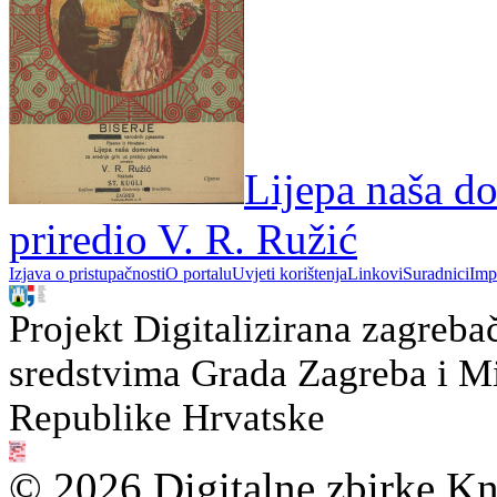
Lijepa naša do
priredio V. R. Ružić
Izjava o pristupačnosti
O portalu
Uvjeti korištenja
Linkovi
Suradnici
Imp
Projekt Digitalizirana zagreba
sredstvima Grada Zagreba i Min
Republike Hrvatske
© 2026 Digitalne zbirke Kn