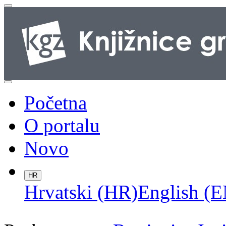
Početna
O portalu
Novo
HR
Hrvatski (HR)
English (E