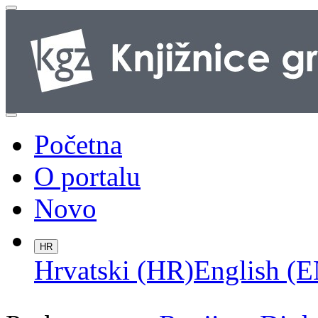
Početna
O portalu
Novo
HR
Hrvatski (HR)
English (E