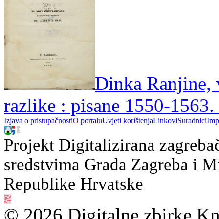
Dinka Ranjine, 
razlike : pisane 1550-1563.
Izjava o pristupačnosti
O portalu
Uvjeti korištenja
Linkovi
Suradnici
Imp
Projekt Digitalizirana zagreba
sredstvima Grada Zagreba i Min
Republike Hrvatske
© 2026 Digitalne zbirke Kn