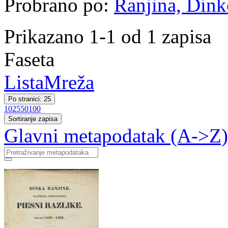
Probrano po:
Ranjina, Dink
Prikazano 1-1 od 1 zapisa
Faseta
Lista
Mreža
Po stranici: 25
10
25
50
100
Sortiranje zapisa
Glavni metapodatak (A->Z)