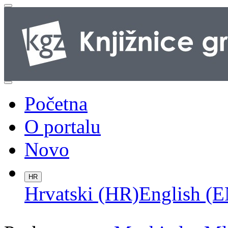
Početna
O portalu
Novo
HR
Hrvatski (HR)
English (E