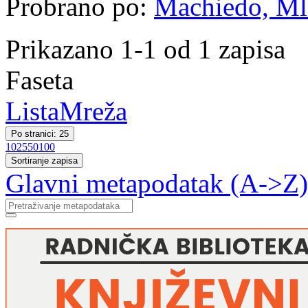
Probrano po:
Machiedo, Mla
Prikazano 1-1 od 1 zapisa
Faseta
Lista
Mreža
Po stranici: 25
10
25
50
100
Sortiranje zapisa
Glavni metapodatak (A->Z)