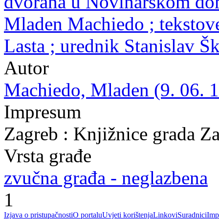
dvorana u Novinarskom domu
Mladen Machiedo ; tekstov
Lasta ; urednik Stanislav Š
Autor
Machiedo, Mladen (9. 06. 1
Impresum
Zagreb : Knjižnice grada Z
Vrsta građe
zvučna građa - neglazbena
1
Izjava o pristupačnosti
O portalu
Uvjeti korištenja
Linkovi
Suradnici
Imp