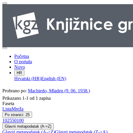
Početna
O portalu
Novo
HR
Hrvatski (HR)
English (EN)
Probrano po:
Machiedo, Mladen (9. 06. 1938.)
Prikazano 1-1 od 1 zapisa
Faseta
Lista
Mreža
Po stranici: 25
10
25
50
100
Glavni metapodatak (A->Z)
Glavni metapodatak (A->Z)
Glavni metapodatak (Z->A)