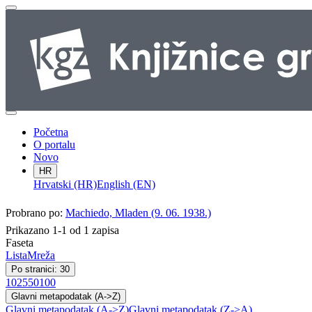
Početna
O portalu
Novo
HR
Hrvatski (HR)
English (EN)
Probrano po:
Machiedo, Mladen (9. 06. 1938.)
Prikazano 1-1 od 1 zapisa
Faseta
Lista
Mreža
Po stranici: 30
10
25
50
100
Glavni metapodatak (A->Z)
Glavni metapodatak (A->Z)
Glavni metapodatak (Z->A)