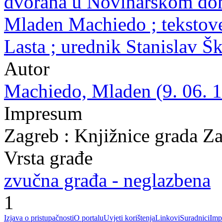
dvorana u Novinarskom domu
Mladen Machiedo ; tekstov
Lasta ; urednik Stanislav Š
Autor
Machiedo, Mladen (9. 06. 1
Impresum
Zagreb : Knjižnice grada Z
Vrsta građe
zvučna građa - neglazbena
1
Izjava o pristupačnosti
O portalu
Uvjeti korištenja
Linkovi
Suradnici
Imp