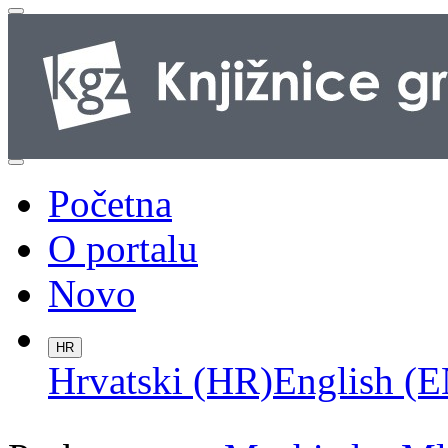
Početna
O portalu
Novo
HR
Hrvatski (HR)
English (E