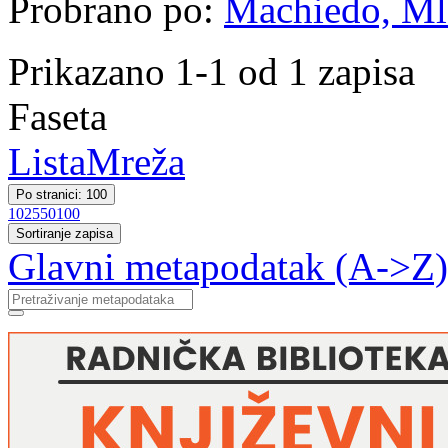
Probrano po:
Machiedo, Mla
Prikazano 1-1 od 1 zapisa
Faseta
Lista
Mreža
Po stranici: 100
10
25
50
100
Sortiranje zapisa
Glavni metapodatak (A->Z)