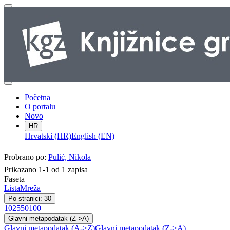
Početna
O portalu
Novo
HR
Hrvatski (HR)
English (EN)
Probrano po:
Pulić, Nikola
Prikazano 1-1 od 1 zapisa
Faseta
Lista
Mreža
Po stranici: 30
10
25
50
100
Glavni metapodatak (Z->A)
Glavni metapodatak (A->Z)
Glavni metapodatak (Z->A)