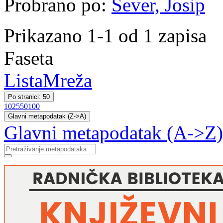
Probrano po:
Sever, Josip
Prikazano 1-1 od 1 zapisa
Faseta
Lista
Mreža
Po stranici: 50
10
25
50
100
Glavni metapodatak (Z->A)
Glavni metapodatak (A->Z)