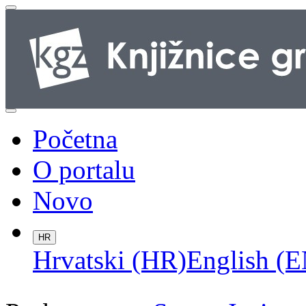
Početna
O portalu
Novo
HR
Hrvatski (HR)
English (E