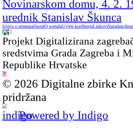
Novinarskom domu, 4. 2. 197
urednik Stanislav Škunca
Izjava o pristupačnosti
O portalu
Uvjeti korištenja
Linkovi
Suradnici
Imp
Projekt Digitalizirana zagreba
sredstvima Grada Zagreba i Min
Republike Hrvatske
© 2026 Digitalne zbirke Kn
pridržana
Powered by Indigo