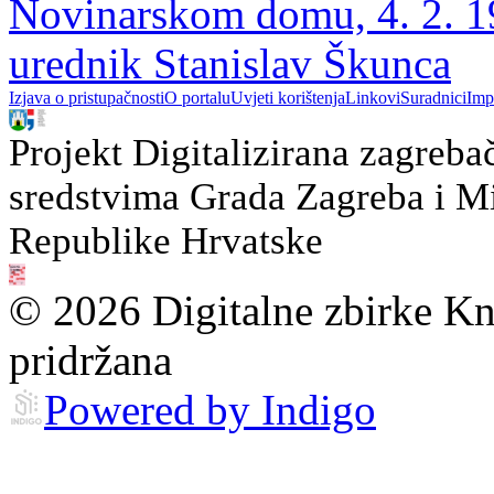
Novinarskom domu, 4. 2. 197
urednik Stanislav Škunca
Izjava o pristupačnosti
O portalu
Uvjeti korištenja
Linkovi
Suradnici
Imp
Projekt Digitalizirana zagreba
sredstvima Grada Zagreba i Min
Republike Hrvatske
© 2026 Digitalne zbirke Kn
pridržana
Powered by Indigo