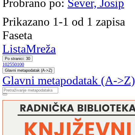
Probrano po:
Sever, Josip
Prikazano 1-1 od 1 zapisa
Faseta
Lista
Mreža
Po stranici: 30
10
25
50
100
Glavni metapodatak (A->Z)
Glavni metapodatak (A->Z)