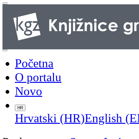
Početna
O portalu
Novo
HR
Hrvatski (HR)
English (E