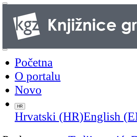
Početna
O portalu
Novo
HR
Hrvatski (HR)
English (E