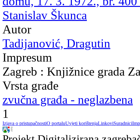
domu, 17. 3. 1972., br. 400
Stanislav Škunca
Autor
Tadijanović, Dragutin
Impresum
Zagreb : Knjižnice grada Z
Vrsta građe
zvučna građa - neglazbena
1
Izjava o pristupačnosti
O portalu
Uvjeti korištenja
Linkovi
Suradnici
Imp
Projekt Digitalizirana zagreba