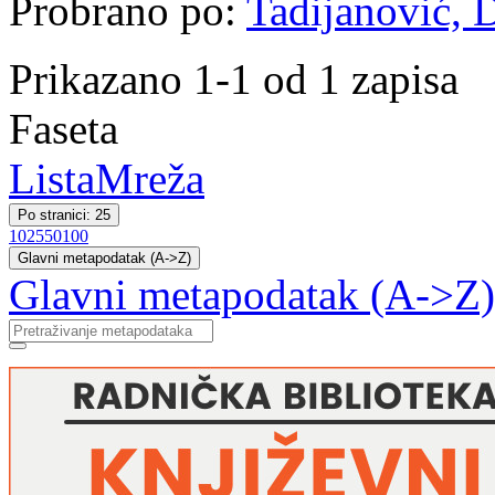
Probrano po:
Tadijanović, 
Prikazano 1-1 od 1 zapisa
Faseta
Lista
Mreža
Po stranici: 25
10
25
50
100
Glavni metapodatak (A->Z)
Glavni metapodatak (A->Z)