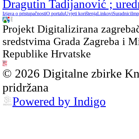
Dragutin Tadijanović ; ure
Izjava o pristupačnosti
O portalu
Uvjeti korištenja
Linkovi
Suradnici
Imp
Projekt Digitalizirana zagreba
sredstvima Grada Zagreba i Min
Republike Hrvatske
© 2026 Digitalne zbirke Kn
pridržana
Powered by Indigo