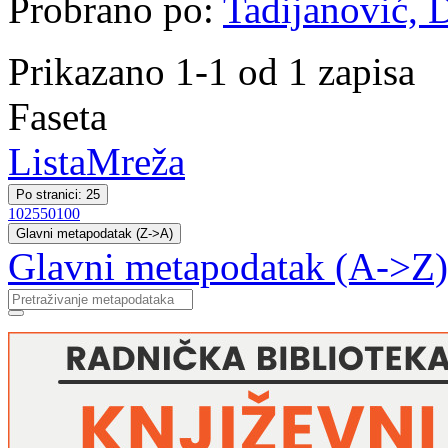
Probrano po:
Tadijanović, 
Prikazano 1-1 od 1 zapisa
Faseta
Lista
Mreža
Po stranici: 25
10
25
50
100
Glavni metapodatak (Z->A)
Glavni metapodatak (A->Z)