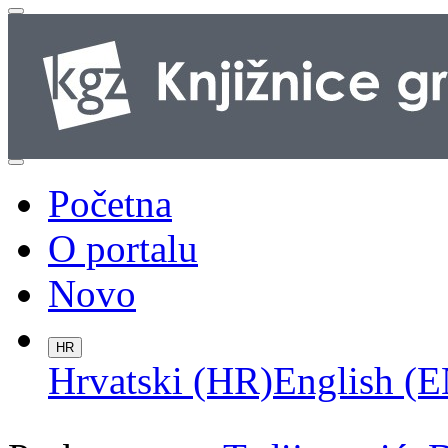
Početna
O portalu
Novo
HR
Hrvatski (HR)
English (E