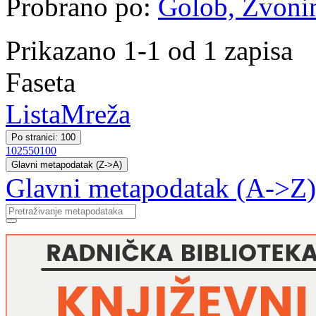
Probrano po:
Golob, Zvoni
Prikazano 1-1 od 1 zapisa
Faseta
Lista
Mreža
Po stranici: 100
10
25
50
100
Glavni metapodatak (Z->A)
Glavni metapodatak (A->Z)