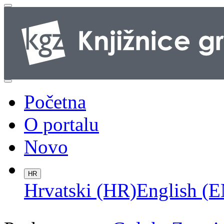
Početna
O portalu
Novo
HR
Hrvatski (HR)
English (E