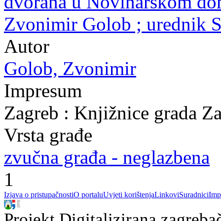
dvorana u Novinarskom domu
Zvonimir Golob ; urednik S
Autor
Golob, Zvonimir
Impresum
Zagreb : Knjižnice grada Z
Vrsta građe
zvučna građa - neglazbena
1
Izjava o pristupačnosti
O portalu
Uvjeti korištenja
Linkovi
Suradnici
Imp
Projekt Digitalizirana zagreba