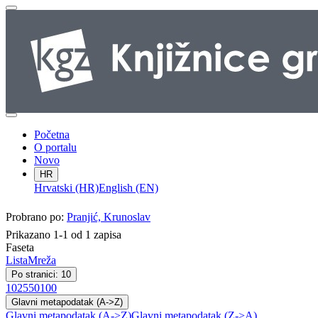
Početna
O portalu
Novo
HR
Hrvatski (HR)
English (EN)
Probrano po:
Pranjić, Krunoslav
Prikazano 1-1 od 1 zapisa
Faseta
Lista
Mreža
Po stranici: 10
10
25
50
100
Glavni metapodatak (A->Z)
Glavni metapodatak (A->Z)
Glavni metapodatak (Z->A)