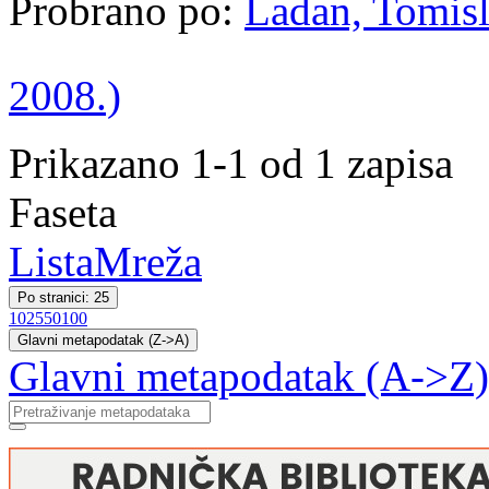
Probrano po:
Ladan, Tomisl
2008.)
Prikazano 1-1 od 1 zapisa
Faseta
Lista
Mreža
Po stranici: 25
10
25
50
100
Glavni metapodatak (Z->A)
Glavni metapodatak (A->Z)