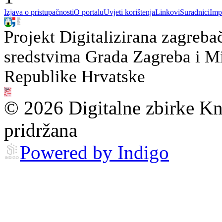
Izjava o pristupačnosti
O portalu
Uvjeti korištenja
Linkovi
Suradnici
Imp
Projekt Digitalizirana zagreba
sredstvima Grada Zagreba i Min
Republike Hrvatske
© 2026 Digitalne zbirke Kn
pridržana
Powered by Indigo