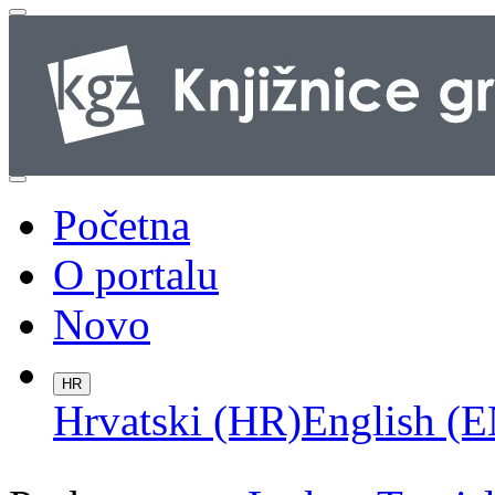
Početna
O portalu
Novo
HR
Hrvatski (HR)
English (E