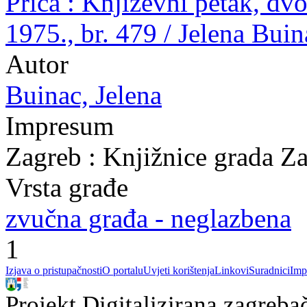
Priča : Književni petak, d
1975., br. 479 / Jelena Bui
Autor
Buinac, Jelena
Impresum
Zagreb : Knjižnice grada Z
Vrsta građe
zvučna građa - neglazbena
1
Izjava o pristupačnosti
O portalu
Uvjeti korištenja
Linkovi
Suradnici
Imp
Projekt Digitalizirana zagreba