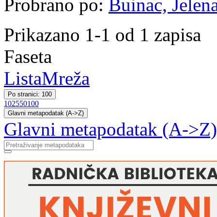
Probrano po:
Buinac, Jelen
Prikazano 1-1 od 1 zapisa
Faseta
Lista
Mreža
Po stranici: 100
10
25
50
100
Glavni metapodatak (A->Z)
Glavni metapodatak (A->Z)