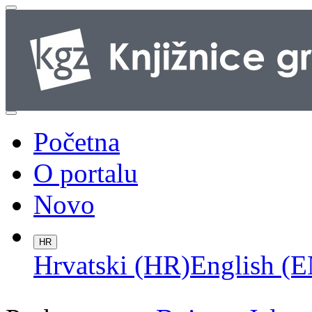
Početna
O portalu
Novo
HR
Hrvatski (HR)
English (E