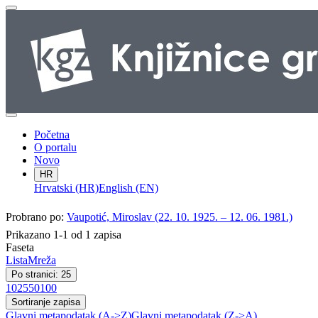
Početna
O portalu
Novo
HR
Hrvatski (HR)
English (EN)
Probrano po:
Vaupotić, Miroslav (22. 10. 1925. – 12. 06. 1981.)
Prikazano 1-1 od 1 zapisa
Faseta
Lista
Mreža
Po stranici: 25
10
25
50
100
Sortiranje zapisa
Glavni metapodatak (A->Z)
Glavni metapodatak (Z->A)