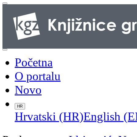
Početna
O portalu
Novo
HR
Hrvatski (HR)
English (E