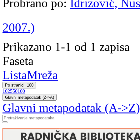
Probrano po:
Idrizović, Nus
2007.)
Prikazano 1-1 od 1 zapisa
Faseta
Lista
Mreža
Po stranici: 100
10
25
50
100
Glavni metapodatak (Z->A)
Glavni metapodatak (A->Z)