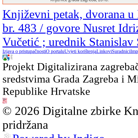
Književni petak, dvorana u
br. 483 / govore Nusret Idr
Vučetić ; urednik Stanislav
Izjava o pristupačnosti
O portalu
Uvjeti korištenja
Linkovi
Suradnici
Imp
Projekt Digitalizirana zagreba
sredstvima Grada Zagreba i Min
Republike Hrvatske
© 2026 Digitalne zbirke Kn
pridržana