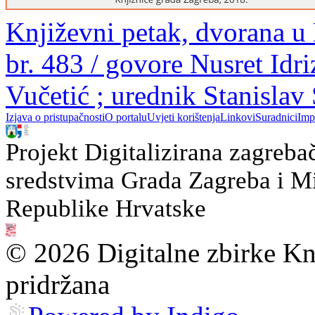
Književni petak, dvorana u
br. 483 / govore Nusret Idr
Vučetić ; urednik Stanislav
Izjava o pristupačnosti
O portalu
Uvjeti korištenja
Linkovi
Suradnici
Imp
Projekt Digitalizirana zagreba
sredstvima Grada Zagreba i Min
Republike Hrvatske
© 2026 Digitalne zbirke Kn
pridržana