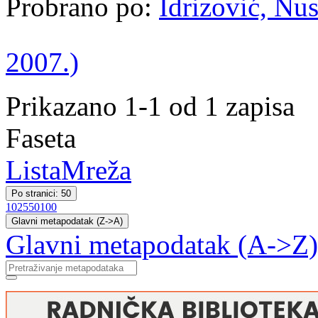
Probrano po:
Idrizović, Nus
2007.)
Prikazano 1-1 od 1 zapisa
Faseta
Lista
Mreža
Po stranici: 50
10
25
50
100
Glavni metapodatak (Z->A)
Glavni metapodatak (A->Z)