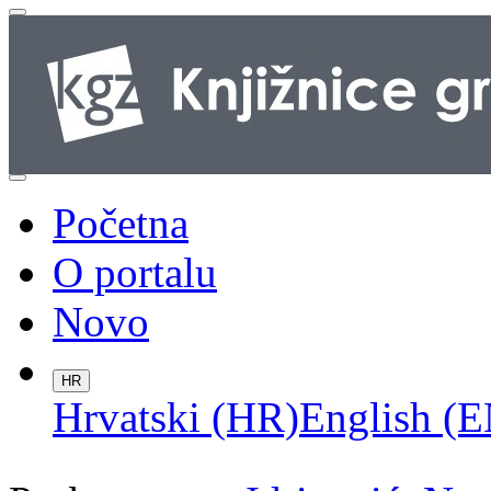
Početna
O portalu
Novo
HR
Hrvatski (HR)
English (E