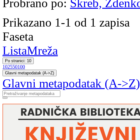
Probrano po:
Škreb, Zdenk
Prikazano 1-1 od 1 zapisa
Faseta
Lista
Mreža
Po stranici: 10
10
25
50
100
Glavni metapodatak (A->Z)
Glavni metapodatak (A->Z)