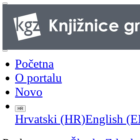
Početna
O portalu
Novo
HR
Hrvatski (HR)
English (E