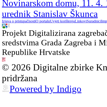
Novinarskom domu, 11. 4. 1
urednik Stanislav Škunca
Izjava o pristupačnosti
O portalu
Uvjeti korištenja
Linkovi
Suradnici
Imp
Projekt Digitalizirana zagreba
sredstvima Grada Zagreba i Min
Republike Hrvatske
© 2026 Digitalne zbirke Kn
pridržana
Powered by Indigo