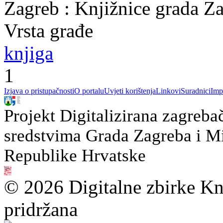
Zagreb : Knjižnice grada Z
Vrsta građe
knjiga
1
Izjava o pristupačnosti
O portalu
Uvjeti korištenja
Linkovi
Suradnici
Imp
Projekt Digitalizirana zagreba
sredstvima Grada Zagreba i Min
Republike Hrvatske
© 2026 Digitalne zbirke Kn
pridržana