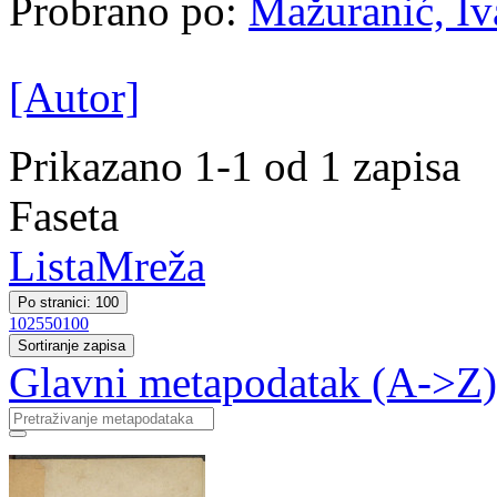
Probrano po:
Mažuranić, Iva
[Autor]
Prikazano 1-1 od 1 zapisa
Faseta
Lista
Mreža
Po stranici: 100
10
25
50
100
Sortiranje zapisa
Glavni metapodatak (A->Z)