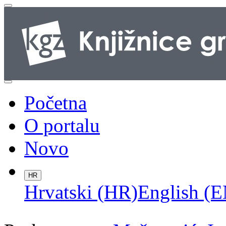
Početna
O portalu
Novo
HR
Hrvatski (HR)
English (E