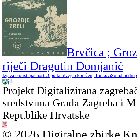
Brvčica ; Groz
riječi Dragutin Domjanić
Izjava o pristupačnosti
O portalu
Uvjeti korištenja
Linkovi
Suradnici
Imp
Projekt Digitalizirana zagreba
sredstvima Grada Zagreba i Min
Republike Hrvatske
© 2026 Digitalne zbirke Kn