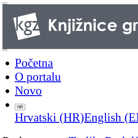
Početna
O portalu
Novo
HR
Hrvatski (HR)
English (E