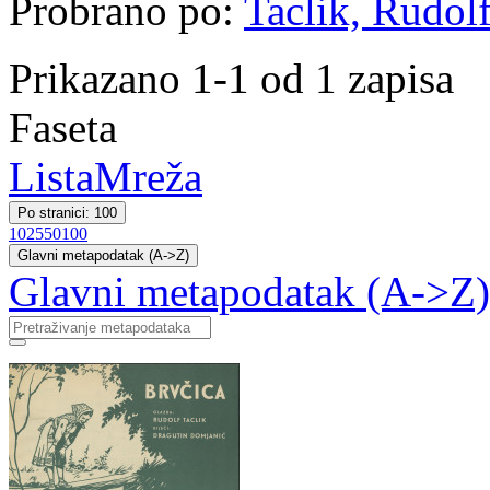
Probrano po:
Taclik, Rudolf
Prikazano 1-1 od 1 zapisa
Faseta
Lista
Mreža
Po stranici: 100
10
25
50
100
Glavni metapodatak (A->Z)
Glavni metapodatak (A->Z)