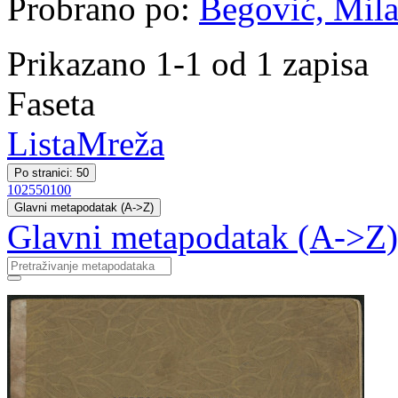
Probrano po:
Begović, Milan
Prikazano 1-1 od 1 zapisa
Faseta
Lista
Mreža
Po stranici: 50
10
25
50
100
Glavni metapodatak (A->Z)
Glavni metapodatak (A->Z)