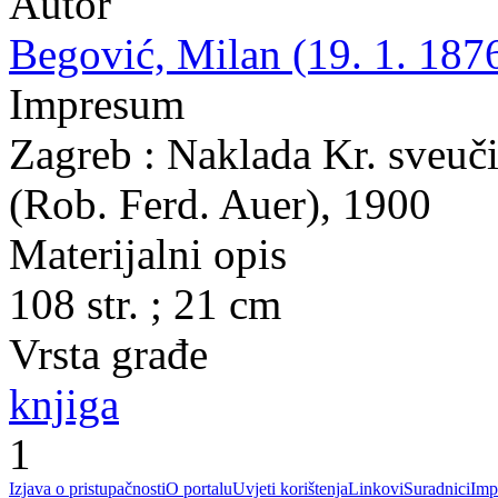
Autor
Begović, Milan (19. 1. 1876
Impresum
Zagreb : Naklada Kr. sveuči
(Rob. Ferd. Auer), 1900
Materijalni opis
108 str. ; 21 cm
Vrsta građe
knjiga
1
Izjava o pristupačnosti
O portalu
Uvjeti korištenja
Linkovi
Suradnici
Imp