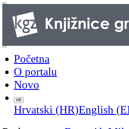
Početna
O portalu
Novo
HR
Hrvatski (HR)
English (E