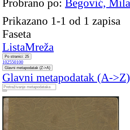
Probrano po:
Begović, Milan
Prikazano 1-1 od 1 zapisa
Faseta
Lista
Mreža
Po stranici: 25
10
25
50
100
Glavni metapodatak (Z->A)
Glavni metapodatak (A->Z)