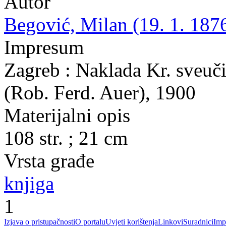
Autor
Begović, Milan (19. 1. 1876
Impresum
Zagreb : Naklada Kr. sveuči
(Rob. Ferd. Auer), 1900
Materijalni opis
108 str. ; 21 cm
Vrsta građe
knjiga
1
Izjava o pristupačnosti
O portalu
Uvjeti korištenja
Linkovi
Suradnici
Imp