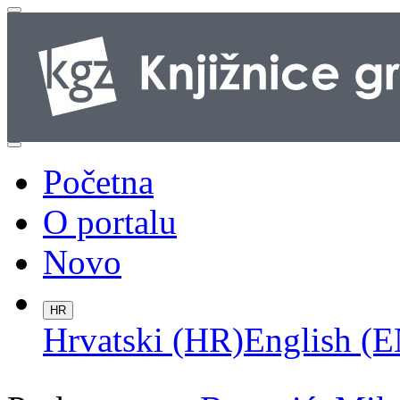
Početna
O portalu
Novo
HR
Hrvatski (HR)
English (E