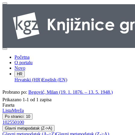
Početna
O portalu
Novo
HR
Hrvatski (HR)
English (EN)
Probrano po:
Begović, Milan (19. 1. 1876. – 13. 5. 1948.)
Prikazano 1-1 od 1 zapisa
Faseta
Lista
Mreža
Po stranici: 10
10
25
50
100
Glavni metapodatak (Z->A)
Glavni metapodatak (A->Z)
Glavni metapodatak (Z->A)