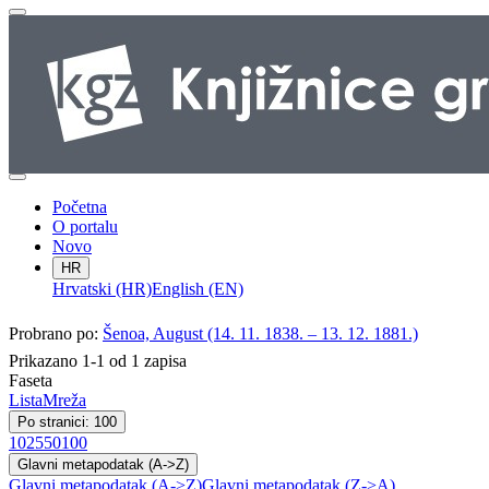
Početna
O portalu
Novo
HR
Hrvatski (HR)
English (EN)
Probrano po:
Šenoa, August (14. 11. 1838. – 13. 12. 1881.)
Prikazano 1-1 od 1 zapisa
Faseta
Lista
Mreža
Po stranici: 100
10
25
50
100
Glavni metapodatak (A->Z)
Glavni metapodatak (A->Z)
Glavni metapodatak (Z->A)