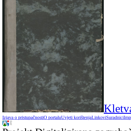
Kletva
Izjava o pristupačnosti
O portalu
Uvjeti korištenja
Linkovi
Suradnici
Imp