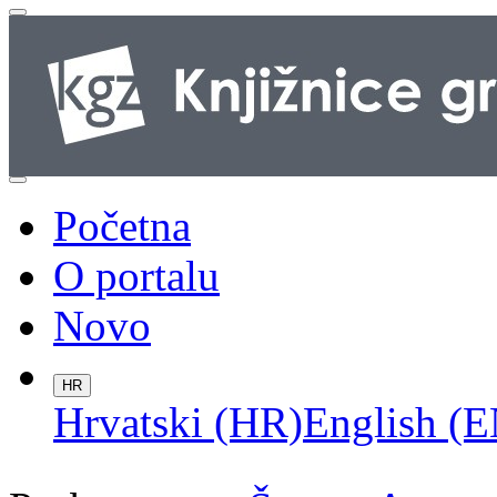
Početna
O portalu
Novo
HR
Hrvatski (HR)
English (E