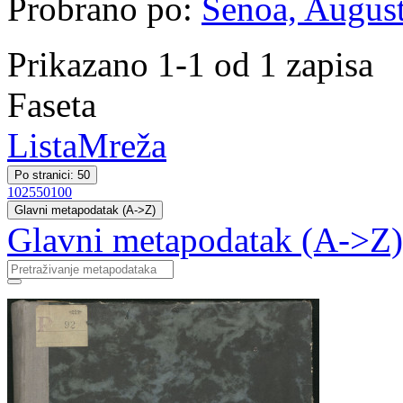
Probrano po:
Šenoa, August
Prikazano 1-1 od 1 zapisa
Faseta
Lista
Mreža
Po stranici: 50
10
25
50
100
Glavni metapodatak (A->Z)
Glavni metapodatak (A->Z)