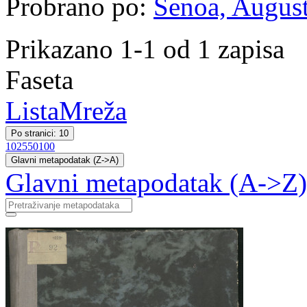
Probrano po:
Šenoa, August
Prikazano 1-1 od 1 zapisa
Faseta
Lista
Mreža
Po stranici: 10
10
25
50
100
Glavni metapodatak (Z->A)
Glavni metapodatak (A->Z)