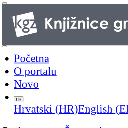
Početna
O portalu
Novo
HR
Hrvatski (HR)
English (E