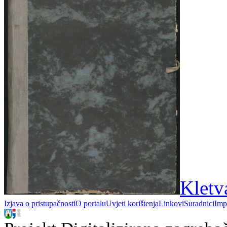
Kletva
Izjava o pristupačnosti
O portalu
Uvjeti korištenja
Linkovi
Suradnici
Imp