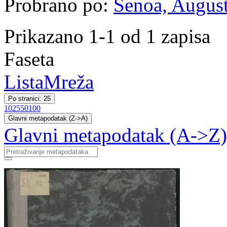
Probrano po:
Šenoa, August
Prikazano 1-1 od 1 zapisa
Faseta
Lista
Mreža
Po stranici: 25
10
25
50
100
Glavni metapodatak (Z->A)
Glavni metapodatak (A->Z)