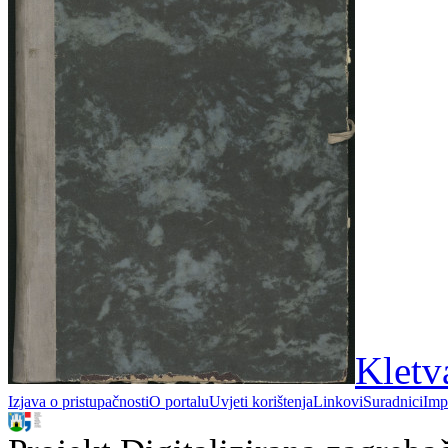
Kletva
Izjava o pristupačnosti
O portalu
Uvjeti korištenja
Linkovi
Suradnici
Imp