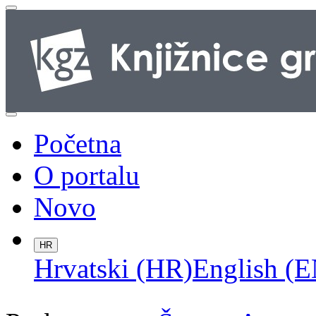
Početna
O portalu
Novo
HR
Hrvatski (HR)
English (E