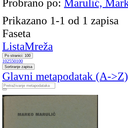
Probrano po:
Marulić, Mark
Prikazano 1-1 od 1 zapisa
Faseta
Lista
Mreža
Po stranici: 100
10
25
50
100
Sortiranje zapisa
Glavni metapodatak (A->Z)