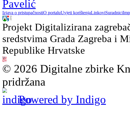
Pavelić
Izjava o pristupačnosti
O portalu
Uvjeti korištenja
Linkovi
Suradnici
Imp
Projekt Digitalizirana zagreba
sredstvima Grada Zagreba i Min
Republike Hrvatske
© 2026 Digitalne zbirke Kn
pridržana
Powered by Indigo