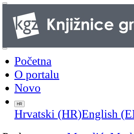
Početna
O portalu
Novo
HR
Hrvatski (HR)
English (E