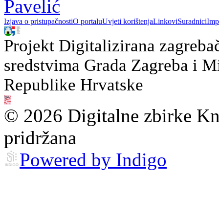
Pavelić
Izjava o pristupačnosti
O portalu
Uvjeti korištenja
Linkovi
Suradnici
Imp
Projekt Digitalizirana zagreba
sredstvima Grada Zagreba i Min
Republike Hrvatske
© 2026 Digitalne zbirke Kn
pridržana
Powered by Indigo