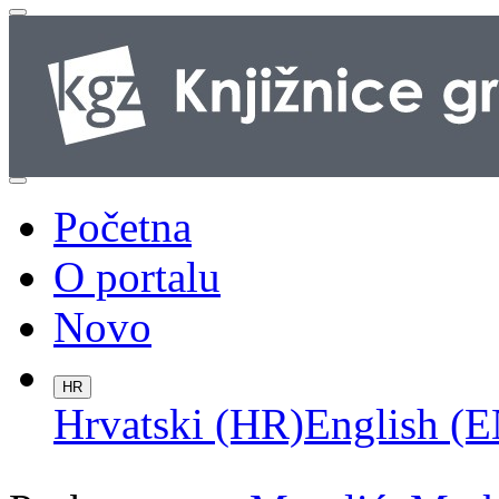
Početna
O portalu
Novo
HR
Hrvatski (HR)
English (E