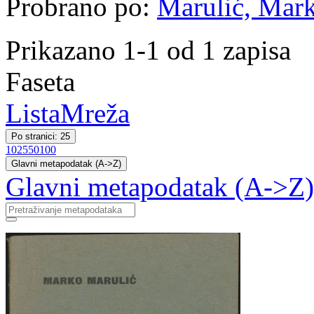
Probrano po:
Marulić, Mark
Prikazano 1-1 od 1 zapisa
Faseta
Lista
Mreža
Po stranici: 25
10
25
50
100
Glavni metapodatak (A->Z)
Glavni metapodatak (A->Z)