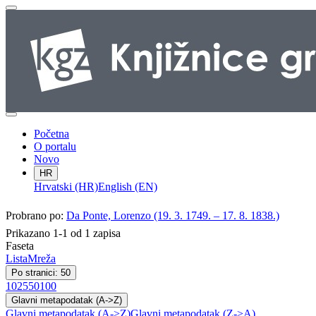
Početna
O portalu
Novo
HR
Hrvatski (HR)
English (EN)
Probrano po:
Da Ponte, Lorenzo (19. 3. 1749. – 17. 8. 1838.)
Prikazano 1-1 od 1 zapisa
Faseta
Lista
Mreža
Po stranici: 50
10
25
50
100
Glavni metapodatak (A->Z)
Glavni metapodatak (A->Z)
Glavni metapodatak (Z->A)