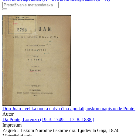
Don Juan : velika opera u dva čina / po talijanskom napisao de Ponte 
Autor
Da Ponte, Lorenzo (19. 3. 1749. – 17. 8. 1838.)
Impresum
Zagreb : Tiskom Narodne tiskarne dra. Ljudevita Gaja, 1874
Materijalni opis