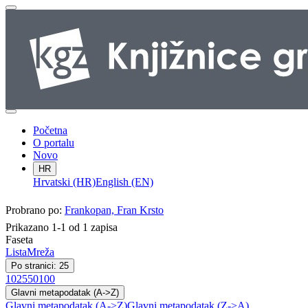
Početna
O portalu
Novo
HR
Hrvatski (HR)
English (EN)
Probrano po:
Frankopan, Fran Krsto
Prikazano 1-1 od 1 zapisa
Faseta
Lista
Mreža
Po stranici: 25
10
25
50
100
Glavni metapodatak (A->Z)
Glavni metapodatak (A->Z)
Glavni metapodatak (Z->A)