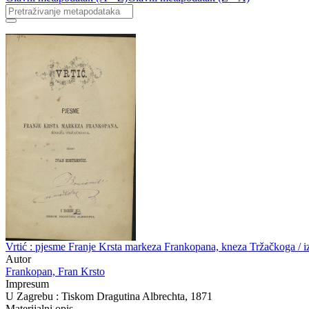
Vrtić : pjesme Franje Krsta markeza Frankopana, kneza Tržačkoga / i
Autor
Frankopan, Fran Krsto
Impresum
U Zagrebu : Tiskom Dragutina Albrechta, 1871
Materijalni opis