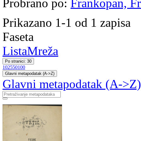
Probrano po:
Frankopan, Fr
Prikazano 1-1 od 1 zapisa
Faseta
Lista
Mreža
Po stranici: 30
10
25
50
100
Glavni metapodatak (A->Z)
Glavni metapodatak (A->Z)