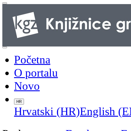
Početna
O portalu
Novo
HR
Hrvatski (HR)
English (E