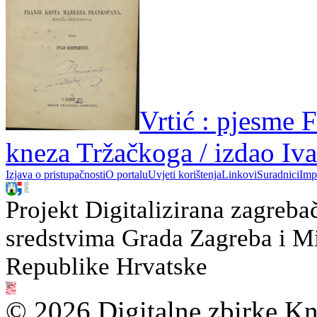
Vrtić : pjesme 
kneza Tržačkoga / izdao Iv
Izjava o pristupačnosti
O portalu
Uvjeti korištenja
Linkovi
Suradnici
Imp
Projekt Digitalizirana zagreba
sredstvima Grada Zagreba i Min
Republike Hrvatske
© 2026 Digitalne zbirke Kn