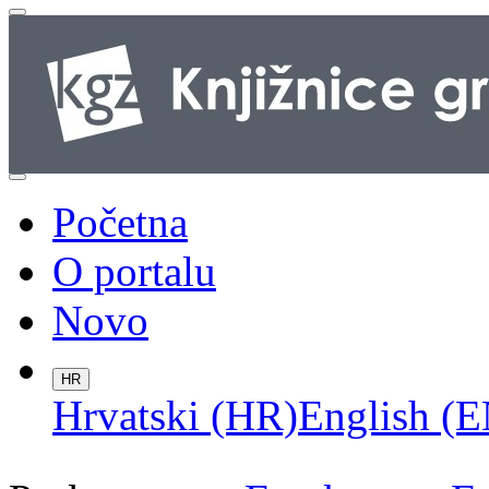
Početna
O portalu
Novo
HR
Hrvatski (HR)
English (E