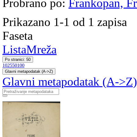
Probrano po:
Frankopan, Fr
Prikazano 1-1 od 1 zapisa
Faseta
Lista
Mreža
Po stranici: 50
10
25
50
100
Glavni metapodatak (A->Z)
Glavni metapodatak (A->Z)