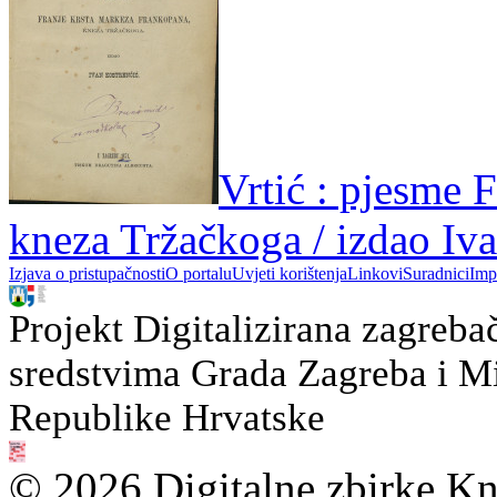
Vrtić : pjesme 
kneza Tržačkoga / izdao Iv
Izjava o pristupačnosti
O portalu
Uvjeti korištenja
Linkovi
Suradnici
Imp
Projekt Digitalizirana zagreba
sredstvima Grada Zagreba i Min
Republike Hrvatske
© 2026 Digitalne zbirke Kn