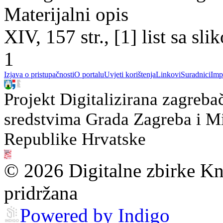
Materijalni opis
XIV, 157 str., [1] list sa sl
1
Izjava o pristupačnosti
O portalu
Uvjeti korištenja
Linkovi
Suradnici
Imp
Projekt Digitalizirana zagreba
sredstvima Grada Zagreba i Min
Republike Hrvatske
© 2026 Digitalne zbirke Kn
pridržana
Powered by Indigo