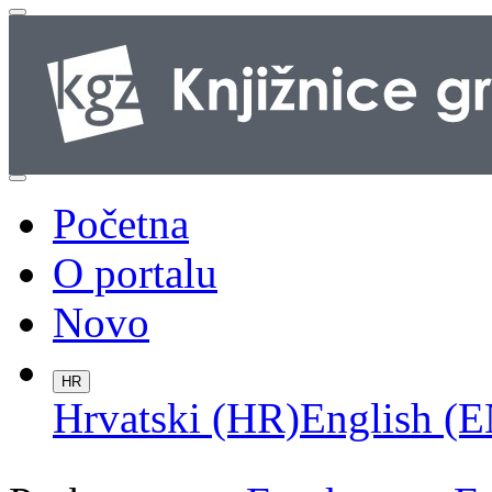
Početna
O portalu
Novo
HR
Hrvatski (HR)
English (E