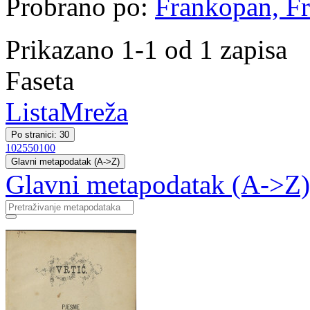
Probrano po:
Frankopan, Fr
Prikazano 1-1 od 1 zapisa
Faseta
Lista
Mreža
Po stranici: 30
10
25
50
100
Glavni metapodatak (A->Z)
Glavni metapodatak (A->Z)