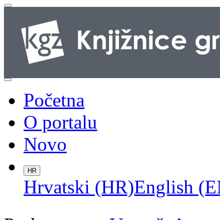
Početna
O portalu
Novo
HR
Hrvatski (HR)
English (E