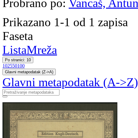
Probrano po:
Vancaš, Antun 
Prikazano 1-1 od 1 zapisa
Faseta
Lista
Mreža
Po stranici: 10
10
25
50
100
Glavni metapodatak (Z->A)
Glavni metapodatak (A->Z)