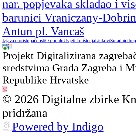
nar. popjevaka skladao i vi
barunici Vraniczany-Dobrino
Antun pl. Vancaš
Izjava o pristupačnosti
O portalu
Uvjeti korištenja
Linkovi
Suradnici
Imp
Projekt Digitalizirana zagreba
sredstvima Grada Zagreba i Min
Republike Hrvatske
© 2026 Digitalne zbirke Kn
pridržana
Powered by Indigo