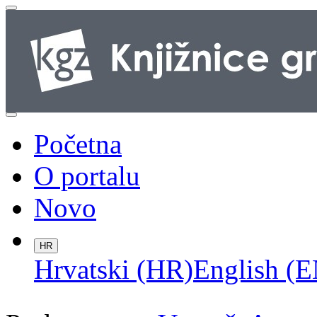
Početna
O portalu
Novo
HR
Hrvatski (HR)
English (E