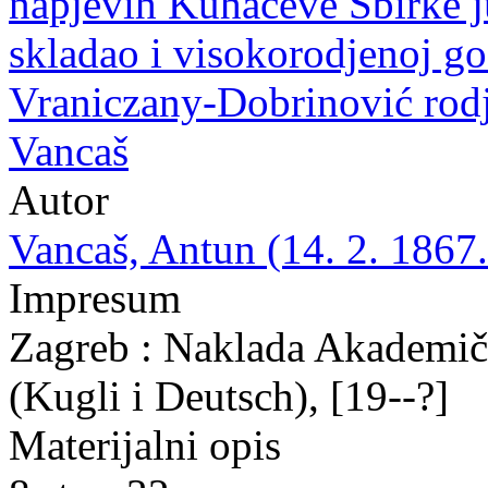
napjevih Kuhačeve Sbirke j
skladao i visokorodjenoj go
Vraniczany-Dobrinović rodj
Vancaš
Autor
Vancaš, Antun (14. 2. 1867.
Impresum
Zagreb : Naklada Akademič
(Kugli i Deutsch), [19--?]
Materijalni opis