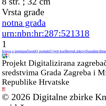
8 str. ; 32 cm
Vrsta građe
notna građa
urn:nbn:hr:287:521318
1
Izjava o pristupačnosti
O portalu
Uvjeti korištenja
Linkovi
Suradnici
Imp
Projekt Digitalizirana zagreba
sredstvima Grada Zagreba i Min
Republike Hrvatske
© 2026 Digitalne zbirke Kn