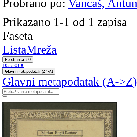
Probrano po:
Vancaš, Antun 
Prikazano 1-1 od 1 zapisa
Faseta
Lista
Mreža
Po stranici: 50
10
25
50
100
Glavni metapodatak (Z->A)
Glavni metapodatak (A->Z)